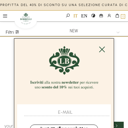
 APPROFITTA DEL 40% DI SCONTO SU UNA SELEZIONE CURATA DI 
IT
EN
0
Filtri
New Uomo
/
Abbigliamento Uomo
NEW ABBIGLIAMENTO UOMO
SHOW ITEMS
1
to
0
of
0
total
ISCRIVITI ALLA NEWSLETTER
INVIA