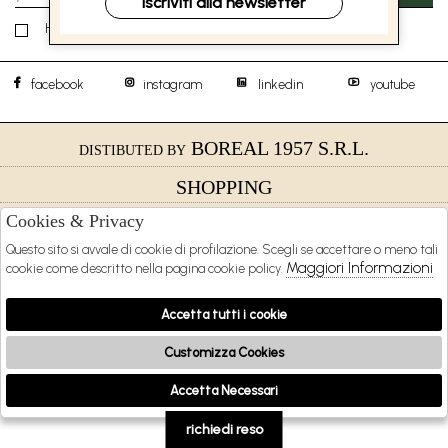
Iscriviti alla newsletter
Ho letto ed accettato le condizioni sulla privacy.
facebook
instagram
linkedin
youtube
BOREAL 1957 S.R.L.
DISTIBUTED BY
SHOPPING
Cookies & Privacy
EXTRA
Questo sito si avvale di cookie di profilazione. Scegli se accettare o meno tali
Maggiori Informazioni
cookie come descritto nella pagina cookie policy.
2026 BOREAL 1957 s.r.l. - P.iva : 09481231216 Powered by
Atelier
società
gruppo
Accetta tutti i cookie
Zucchetti
Customizza Cookies
Accetta Necessari
🍪
richiedi reso