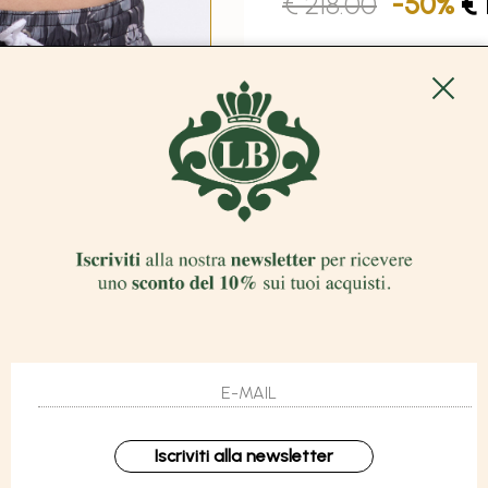
€ 218.00
-50%
€ 
COLORE: NERO
TAGLIA
AGGIUNGI 
DESCRIZIONE
DESIGN:
Floral pattern
TESSUTO:
100% PL
ALTRI DETTAGLI:
Tasca 
elasticizzata con couliss
CONDIVIDI:
Iscriviti alla newsletter