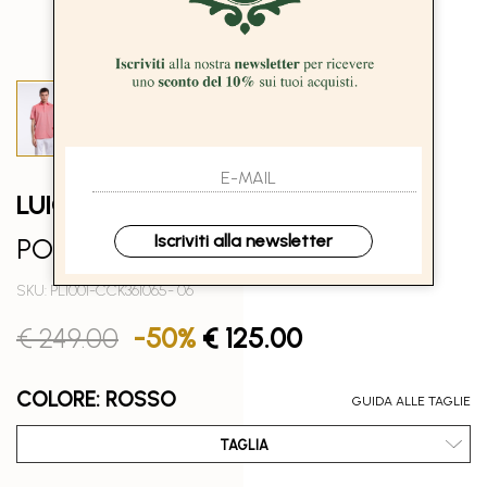
LUIGI BORRELLI - NAPOLI
Iscriviti alla newsletter
POLO JERSEY - CORALLO
SKU: PL1001-CCK361065- 06
€ 249.00
-50%
€ 125.00
COLORE: ROSSO
GUIDA ALLE TAGLIE
TAGLIA