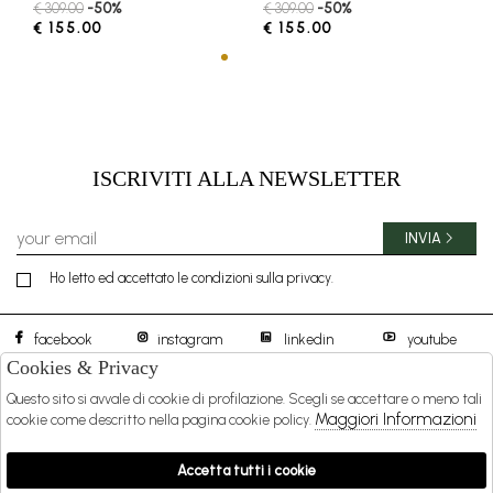
€ 309.00
-50%
€ 309.00
-50%
€ 155.00
€ 155.00
ISCRIVITI ALLA NEWSLETTER
INVIA
Ho letto ed accettato le condizioni sulla privacy.
facebook
instagram
linkedin
youtube
Cookies & Privacy
Questo sito si avvale di cookie di profilazione. Scegli se accettare o meno tali
BOREAL 1957 S.R.L.
DISTIBUTED BY
Maggiori Informazioni
cookie come descritto nella pagina cookie policy.
SHOPPING
Accetta tutti i cookie
EXTRA