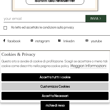
Iscriviti alla newsletter
ISCRIVITI ALLA NEWSLETTER
INVIA
Ho letto ed accettato le condizioni sulla privacy.
facebook
instagram
linkedin
youtube
Cookies & Privacy
BOREAL 1957 S.R.L.
DISTIBUTED BY
Questo sito si avvale di cookie di profilazione. Scegli se accettare o meno tali
SHOPPING
Maggiori Informazioni
cookie come descritto nella pagina cookie policy.
EXTRA
Accetta tutti i cookie
Customizza Cookies
2026 BOREAL 1957 s.r.l. - P.iva : 09481231216 Powered by
Atelier
società
gruppo
Accetta Necessari
🍪
Zucchetti
richiedi reso