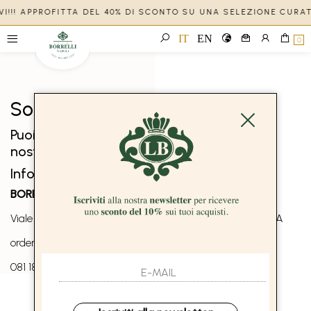
IVI!!! APPROFITTA DEL 40% DI SCONTO SU UNA SELEZIONE CURA
IT
EN
0
Solo in negozio
Puoi trovare questo articolo solo presso i
nostri punti vendita:
Info contatti
BOREAL 1957 s.r.l.
Viale dei platani, 29 80040 San Sebastiano al Vesuvio, NA
orders@boreal1957.com
081 1854 5713