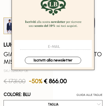
LUIGI BORRELLI - NAPOLI
GIACCA SARTORIALE MONOPETTO
MISTO LINO TINTA UNITA - BLU
Iscriviti alla newsletter
SKU: G261043- 06
€ 1731.00
-50%
€ 866.00
COLORE: BLU
GUIDA ALLE TAGLIE
TAGLIA