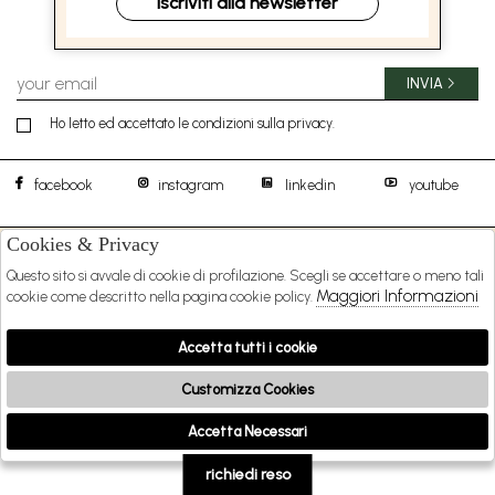
Iscriviti alla newsletter
ISCRIVITI ALLA NEWSLETTER
INVIA
Ho letto ed accettato le condizioni sulla privacy.
facebook
instagram
linkedin
youtube
Cookies & Privacy
BOREAL 1957 S.R.L.
DISTIBUTED BY
Questo sito si avvale di cookie di profilazione. Scegli se accettare o meno tali
SHOPPING
Maggiori Informazioni
cookie come descritto nella pagina cookie policy.
EXTRA
Accetta tutti i cookie
Customizza Cookies
2026 BOREAL 1957 s.r.l. - P.iva : 09481231216 Powered by
Atelier
società
gruppo
Accetta Necessari
🍪
Zucchetti
richiedi reso