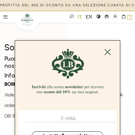
 APPROFITTA DEL 40% DI SCONTO SU UNA SELEZIONE CURATA DI 
IT
EN
0
Solo in negozio
Puoi trovare questo articolo solo presso i
nostri punti vendita:
Info contatti
BOREAL 1957 s.r.l.
Viale dei platani, 29 80040 San Sebastiano al Vesuvio, NA
orders@boreal1957.com
081 1854 5713