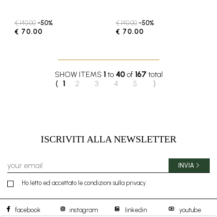
€ 140.00
-50%
€ 140.00
-50%
€ 70.00
€ 70.00
SHOW ITEMS
1
to
40
of
167
total
⟨
1
2
3
4
5
⟩
ISCRIVITI ALLA NEWSLETTER
INVIA
Ho letto ed accettato le condizioni sulla privacy.
facebook
instagram
linkedin
youtube