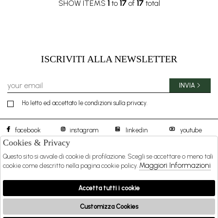
SHOW ITEMS
1
to
17
of
17
total
ISCRIVITI ALLA NEWSLETTER
INVIA
Ho letto ed accettato le condizioni sulla privacy.
facebook
instagram
linkedin
youtube
Cookies & Privacy
Questo sito si avvale di cookie di profilazione. Scegli se accettare o meno tali
BOREAL 1957 S.R.L.
DISTIBUTED BY
Maggiori Informazioni
cookie come descritto nella pagina cookie policy.
SHOPPING
Accetta tutti i cookie
EXTRA
Customizza Cookies